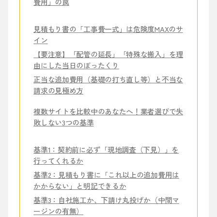
費用」の罠
見積もり書の「工事費一式」は危険度MAXのサ
イン
【要注意】「配管の延長」「特殊な搬入」を理
由にした当日のぼったくり
正当な追加費用（基礎の打ち直し等）と不当な
請求の見極め方
複数サイトを比較中のあなたへ！業者選びで失
敗しない3つの基準
基準1：契約前に必ず「現地調査（下見）」を
行ってくれるか
基準2：見積もり書に「これ以上の追加費用は
かからない」と明記できるか
基準3：自社施工か、下請け丸投げか（中間マ
ージンの有無）