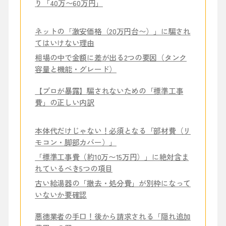
り「40万〜60万円」
ネットの「激安価格（20万円台〜）」に騙され
てはいけない理由
相場の中で金額に差が出る2つの要因（タンク
容量と機能・グレード）
【プロが暴露】騙されないための「標準工事
費」の正しい内訳
本体代だけじゃない！必須となる「部材費（リ
モコン・脚部カバー）」
「標準工事費（約10万〜15万円）」に絶対含ま
れているべき5つの項目
古い給湯器の「撤去・処分費」が別枠になって
いないか要確認
悪徳業者の手口！後から請求される「隠れ追加