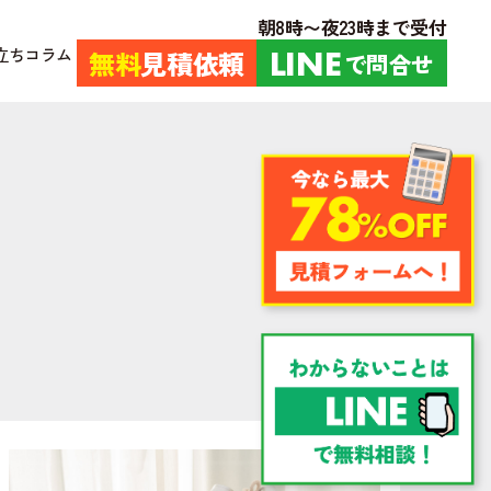
朝8時〜夜23時まで受付
立ちコラム
LINE
無料
見積依頼
で問合せ